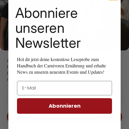
Abonniere
unseren
Newsletter
Hol dir jetzt deine kostenlose Leseprobe zum
Abonniere unseren Newsletter
Handbuch der Carnivoren Ernährung und erhalte
Hol dir jetzt deine kostenlose Leseprobe zum Handbuch der
News zu unseren neuesten Events und Updates!
Carnivoren Ernährung und erhalte News zu unseren
neuesten Events und Updates!
Email
E-Mail
Abonnieren
Abonnieren