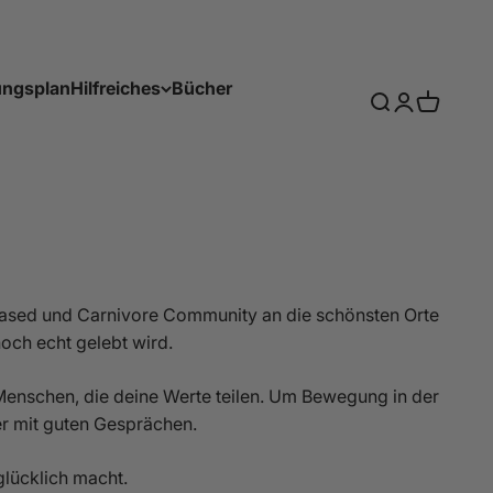
ungsplan
Hilfreiches
Bücher
Search
Login
Cart
Ärzteliste
Direktvermarktungskarte
Online Fleischanbieter
-Based und Carnivore Community an die schönsten Orte
noch echt gelebt wird.
 Menschen, die deine Werte teilen. Um Bewegung in der
er mit guten Gesprächen.
glücklich macht.