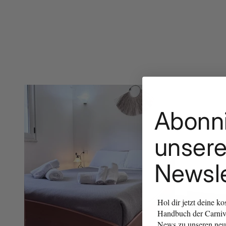
Abonn
unser
Newsle
Hol dir jetzt deine k
Handbuch der Carniv
News zu unseren neu