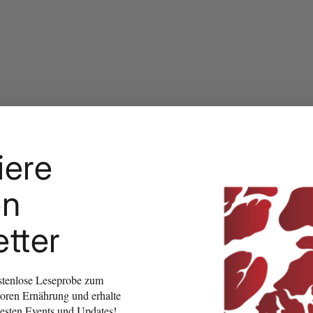
iere
en
tter
ostenlose Leseprobe zum
oren Ernährung und erhalte
esten Events und Updates!