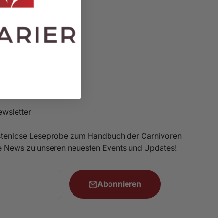
wsletter
kostenlose Leseprobe zum Handbuch der Carnivoren
e News zu unseren neuesten Events und Updates!
Abonnieren