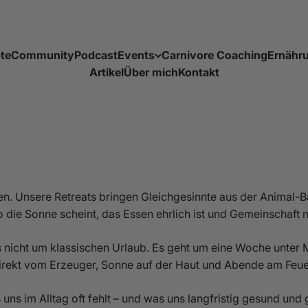
te
Community
Podcast
Events
Carnivore Coaching
Ernähr
Artikel
Über mich
Kontakt
Get Together
Carnivore Convent
Carnivore Retreat
en. Unsere Retreats bringen Gleichgesinnte aus der Animal
 die Sonne scheint, das Essen ehrlich ist und Gemeinschaft 
es nicht um klassischen Urlaub. Es geht um eine Woche unter
direkt vom Erzeuger, Sonne auf der Haut und Abende am Feu
uns im Alltag oft fehlt – und was uns langfristig gesund und 